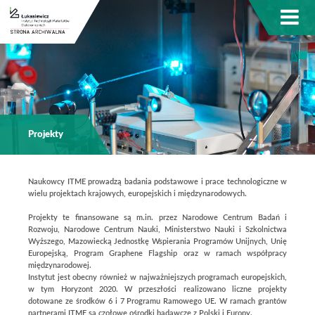
Projekty
Naukowcy ITME prowadzą badania podstawowe i prace technologiczne w
wielu projektach krajowych, europejskich i międzynarodowych.
Projekty te finansowane są m.in. przez Narodowe Centrum Badań i
Rozwoju, Narodowe Centrum Nauki, Ministerstwo Nauki i Szkolnictwa
Wyższego, Mazowiecką Jednostkę Wspierania Programów Unijnych, Unię
Europejską, Program Graphene Flagship oraz w ramach współpracy
międzynarodowej.
Instytut jest obecny również w najważniejszych programach europejskich,
w tym Horyzont 2020. W przeszłości realizowano liczne projekty
dotowane ze środków 6 i 7 Programu Ramowego UE. W ramach grantów
partnerami ITME są czołowe ośrodki badawcze z Polski i Europy.