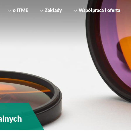
o ITME
Zakłady
Współpraca i oferta
alnych