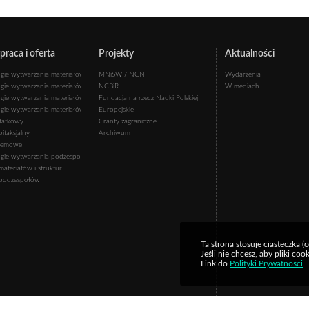
raca i oferta
Projekty
Aktualności
gie wytwarzania materiałów nowej generacji
MNiSW / NCN
Wydarzenia
gie wytwarzania materiałów dla energetyki
NCBiR
W mediach
ch
gie wytwarzania materiałów dla elektroniki
Fundacja na rzecz Nauki Polskiej
gie wytwarzania materiałów dla fotoniki
Europejskie
łatkowy
Granty zagraniczne
itaksjalny
Archiwum
h (kadencja 2020-2024)
acji Materiałów
rzemowe
hnologii Krzemu
gie wytwarzania podzespołów
materiałów i struktur
 podzespołów
Ta strona stosuje ciasteczka (
Jeśli nie chcesz, aby pliki c
Link do
Polityki Prywatności