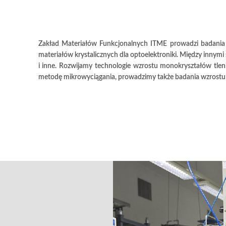
Zakład Materiałów Funkcjonalnych ITME prowadzi badani
materiałów krystalicznych dla optoelektroniki. Między innymi 
i inne. Rozwijamy technologie wzrostu monokryształów tle
metodę mikrowyciągania, prowadzimy także badania wzrostu