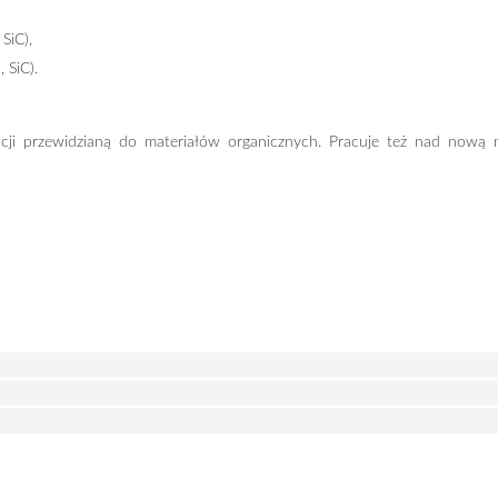
SiC),
 SiC).
acji przewidzianą do materiałów organicznych. Pracuje też nad now