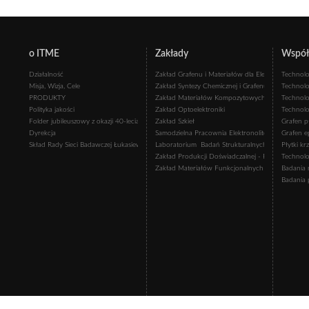
o ITME
Zakłady
Współp
Działalność
Zakład Grafenu i Materiałów dla Elektroniki
Technolo
Misja, Wizja, Cele
Zakład Syntezy Chemicznej i Grafenu Płatkowego
Technolo
PRODUKTY
Zakład Materiałów Kompozytowych i Ceramiczny
Technolo
Polityka jakości
Zakład Optoelektroniki
Technolo
Folder jubileuszowy z okazji 40-lecia Instytutu Technologii Materiałów Elektronicznych
Zakład Szkieł
Grafen p
Dyrekcja
Samodzielna Pracownia Elektronolitografii
Grafen ep
Skład Rady Sieci Badawczej Łukasiewicz - Instytutu Technologii Materiałów Elektronicznyc
Laboratorium Badań Strukturalnych i Charakteryz
Płytki k
Zakład Produkcji Doświadczalnej - Pracownia Tec
Technolo
Zakład Materiałów Funkcjonalnych
Badania 
Badania