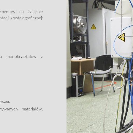
lementów na życzenie
acji krystalograficznej:
stu monokryształów z
czej,
mywanych materiałów,