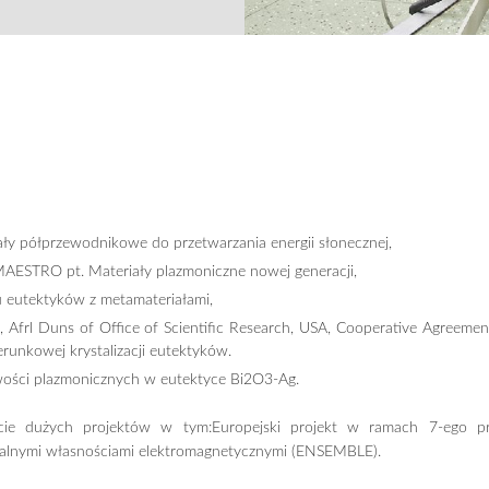
ały półprzewodnikowe do przetwarzania energii słonecznej,
ESTRO pt. Materiały plazmoniczne nowej generacji,
eutektyków z metamateriałami,
e, Afrl Duns of Office of Scientific Research, USA, Cooperative Agree
unkowej krystalizacji eutektyków.
ści plazmonicznych w eutektyce Bi2O3-Ag.
naście dużych projektów w tym:Europejski projekt w ramach 7-ego
nalnymi własnościami elektromagnetycznymi (ENSEMBLE).