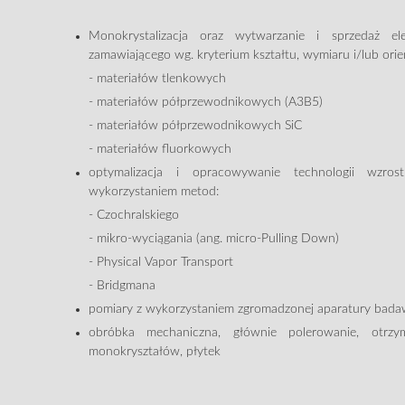
Monokrystalizacja oraz wytwarzanie i sprzedaż e
zamawiającego wg. kryterium kształtu, wymiaru i/lub orient
- materiałów tlenkowych
- materiałów półprzewodnikowych (A3B5)
- materiałów półprzewodnikowych SiC
- materiałów fluorkowych
optymalizacja i opracowywanie technologii wzro
wykorzystaniem metod:
- Czochralskiego
- mikro-wyciągania (ang. micro-Pulling Down)
- Physical Vapor Transport
- Bridgmana
pomiary z wykorzystaniem zgromadzonej aparatury badaw
obróbka mechaniczna, głównie polerowanie, otrzy
monokryształów, płytek