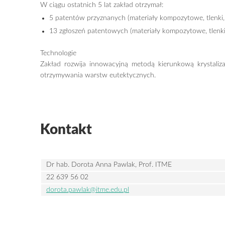
W ciągu ostatnich 5 lat zakład otrzymał:
5 patentów przyznanych (materiały kompozytowe, tlenki, 
13 zgłoszeń patentowych (materiały kompozytowe, tlenki,
Technologie
Zakład rozwija innowacyjną metodą kierunkową krystaliz
otrzymywania warstw eutektycznych.
Kontakt
Dr hab. Dorota Anna Pawlak, Prof. ITME
22 639 56 02
dorota.pawlak@itme.edu.pl