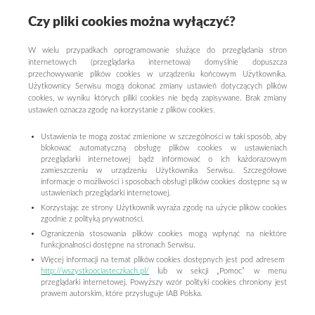
Czy pliki cookies można wyłączyć?
W wielu przypadkach oprogramowanie służące do przeglądania stron
internetowych (przeglądarka internetowa) domyślnie dopuszcza
przechowywanie plików cookies w urządzeniu końcowym Użytkownika.
Użytkownicy Serwisu mogą dokonać zmiany ustawień dotyczących plików
cookies, w wyniku których piliki cookies nie będą zapisywane. Brak zmiany
ustawień oznacza zgodę na korzystanie z plików cookies.
Ustawienia te mogą zostać zmienione w szczególności w taki sposób, aby
blokować automatyczną obsługę plików cookies w ustawieniach
przeglądarki internetowej bądź informować o ich każdorazowym
zamieszczeniu w urządzeniu Użytkownika Serwisu. Szczegółowe
informacje o możliwości i sposobach obsługi plików cookies dostępne są w
ustawieniach przeglądarki internetowej.
Korzystając ze strony Użytkownik wyraża zgodę na użycie plików cookies
zgodnie z polityką prywatności.
Ograniczenia stosowania plików cookies mogą wpłynąć na niektóre
funkcjonalności dostępne na stronach Serwisu.
Więcej informacji na temat plików cookies dostępnych jest pod adresem
http://wszystkoociasteczkach.pl/
lub w sekcji „Pomoc” w menu
przeglądarki internetowej. Powyższy wzór polityki cookies chroniony jest
prawem autorskim, które przysługuje IAB Polska.