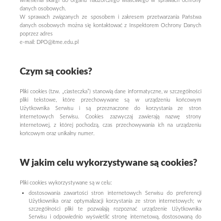
wniesienia skargi do organu nadzorczego właściwego w sprawach ochrony
danych osobowych.
W sprawach związanych ze sposobem i zakresem przetwarzania Państwa
danych osobowych można się kontaktować z Inspektorem Ochrony Danych
poprzez adres
e-mail: DPO@itme.edu.pl
Czym są cookies?
Pliki cookies (tzw. „ciasteczka”) stanowią dane informatyczne, w szczególności
pliki tekstowe, które przechowywane są w urządzeniu końcowym
Użytkownika Serwisu i są przeznaczone do korzystania ze stron
internetowych Serwisu. Cookies zazwyczaj zawierają nazwę strony
internetowej, z której pochodzą, czas przechowywania ich na urządzeniu
końcowym oraz unikalny numer.
W jakim celu wykorzystywane są cookies?
Pliki cookies wykorzystywane są w celu:
dostosowania zawartości stron internetowych Serwisu do preferencji
Użytkownika oraz optymalizacji korzystania ze stron internetowych; w
szczególności pliki te pozwalają rozpoznać urządzenie Użytkownika
Serwisu i odpowiednio wyświetlić stronę internetową, dostosowaną do