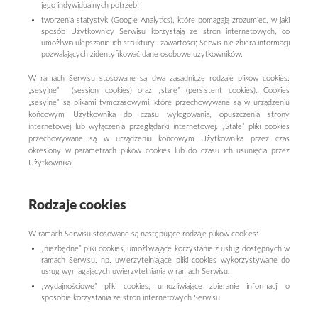
jego indywidualnych potrzeb;
tworzenia statystyk (Google Analytics), które pomagają zrozumieć, w jaki
sposób Użytkownicy Serwisu korzystają ze stron internetowych, co
umożliwia ulepszanie ich struktury i zawartości; Serwis nie zbiera informacji
pozwalających zidentyfikować dane osobowe użytkowników.
W ramach Serwisu stosowane są dwa zasadnicze rodzaje plików cookies:
„sesyjne” (session cookies) oraz „stałe” (persistent cookies). Cookies
„sesyjne” są plikami tymczasowymi, które przechowywane są w urządzeniu
końcowym Użytkownika do czasu wylogowania, opuszczenia strony
internetowej lub wyłączenia przeglądarki internetowej. „Stałe” pliki cookies
przechowywane są w urządzeniu końcowym Użytkownika przez czas
określony w parametrach plików cookies lub do czasu ich usunięcia przez
Użytkownika.
Rodzaje cookies
W ramach Serwisu stosowane są następujące rodzaje plików cookies:
„niezbędne” pliki cookies, umożliwiające korzystanie z usług dostępnych w
ramach Serwisu, np. uwierzytelniające pliki cookies wykorzystywane do
usług wymagających uwierzytelniania w ramach Serwisu.
„wydajnościowe” pliki cookies, umożliwiające zbieranie informacji o
sposobie korzystania ze stron internetowych Serwisu.