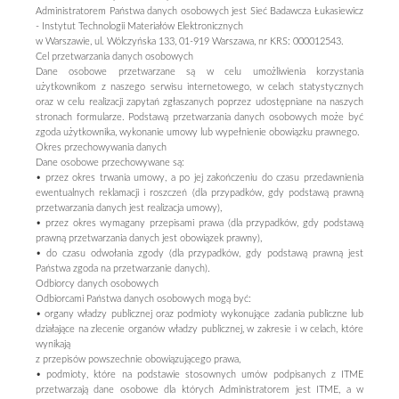
Administratorem Państwa danych osobowych jest Sieć Badawcza Łukasiewicz
- Instytut Technologii Materiałów Elektronicznych
w Warszawie, ul. Wólczyńska 133, 01-919 Warszawa, nr KRS: 000012543.
Cel przetwarzania danych osobowych
Dane osobowe przetwarzane są w celu umożliwienia korzystania
użytkownikom z naszego serwisu internetowego, w celach statystycznych
oraz w celu realizacji zapytań zgłaszanych poprzez udostępniane na naszych
stronach formularze. Podstawą przetwarzania danych osobowych może być
zgoda użytkownika, wykonanie umowy lub wypełnienie obowiązku prawnego.
Okres przechowywania danych
Dane osobowe przechowywane są:
• przez okres trwania umowy, a po jej zakończeniu do czasu przedawnienia
ewentualnych reklamacji i roszczeń (dla przypadków, gdy podstawą prawną
przetwarzania danych jest realizacja umowy),
• przez okres wymagany przepisami prawa (dla przypadków, gdy podstawą
prawną przetwarzania danych jest obowiązek prawny),
• do czasu odwołania zgody (dla przypadków, gdy podstawą prawną jest
Państwa zgoda na przetwarzanie danych).
Odbiorcy danych osobowych
Odbiorcami Państwa danych osobowych mogą być:
• organy władzy publicznej oraz podmioty wykonujące zadania publiczne lub
działające na zlecenie organów władzy publicznej, w zakresie i w celach, które
wynikają
z przepisów powszechnie obowiązującego prawa,
• podmioty, które na podstawie stosownych umów podpisanych z ITME
przetwarzają dane osobowe dla których Administratorem jest ITME, a w