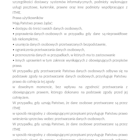
szczególności dostawcy systemów informatycznych, podmioty wykonujące
usługi pocztowe, kurierskie, prawne oraz inne podmioty współpracujące z
ITME.
Prawa użytkowników
Mają Państwo prawo żądać:
• dostępu do treści swoich danych osobowych,
• poprawienia danych osobowych w przypadku gdy dane są nieprawidłowe
lub niekompletne,
• usunięcia danych osobowych przetwarzanych bezpodstawnie,
• ograniczenia przetwarzania danych osobowych,
• przenoszenia danych w przypadkach, w których ma to zastosowanie
• innych uprawnień w tym zakresie wynikających z obowiązujących przepisów
prawa.
W przypadku gdy przetwarzanie Państwa danych osobowych odbywa się na
podstawie zgody na przetwarzanie danych osobowych, przysługuje Państwu
prawo do cofnięcia tej zgody
w dowolnym momencie, bez wpływu na zgodność przetwarzania z
obowiązującym prawem, którego dokonano na podstawie zgody przed jej
cofnięciem.
W przypadku, gdy uznają Państwo, że dane osobowe przetwarzane są przez
ITME
w sposób niezgodny z obowiązującymi przepisami przysługuje Państwu prawo
wniesienia sprzeciwu wobec przetwarzania danych osobowych.
W przypadku, gdy uznają Państwo, że dane osobowe przetwarzane są przez
ITME
w sposób niezgodny z obowiązującymi przepisami przysługuje Państwu prawo